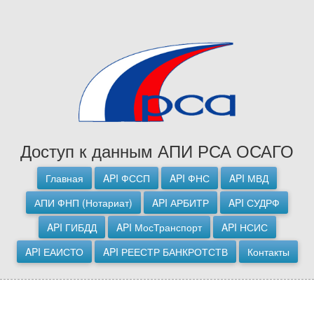
Доступ к данным АПИ РСА ОСАГО
Главная
API ФССП
API ФНС
API МВД
АПИ ФНП (Нотариат)
API АРБИТР
API СУДРФ
API ГИБДД
API МосТранспорт
API НСИС
API ЕАИСТО
API РЕЕСТР БАНКРОТСТВ
Контакты