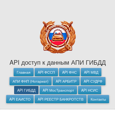
API доступ к данным АПИ ГИБДД
Главная
API ФССП
API ФНС
API МВД
АПИ ФНП (Нотариат)
API АРБИТР
API СУДРФ
API ГИБДД
API МосТранспорт
API НСИС
API ЕАИСТО
API РЕЕСТР БАНКРОТСТВ
Контакты