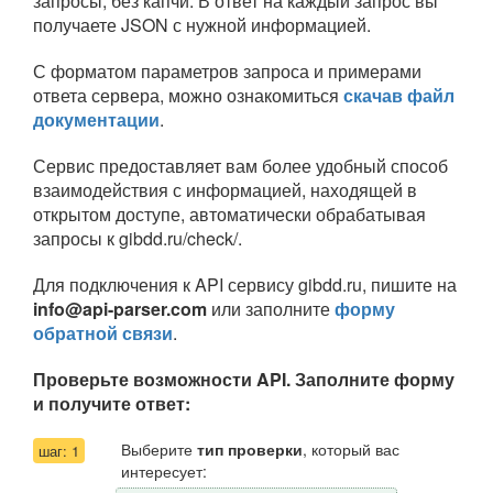
запросы, без капчи. В ответ на каждый запрос вы
получаете JSON с нужной информацией.
С форматом параметров запроса и примерами
ответа сервера, можно ознакомиться
скачав
файл
документации
.
Сервис предоставляет вам более удобный способ
взаимодействия с информацией, находящей в
открытом доступе, автоматически обрабатывая
запросы к gibdd.ru/check/.
Для подключения к API сервису gibdd.ru, пишите на
in
fo@api-par
ser.c
om
или заполните
форму
обратной связи
.
Проверьте возможности API. Заполните форму
и получите ответ:
Выберите
тип проверки
, который вас
шаг: 1
интересует: