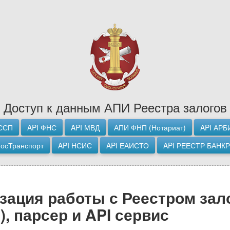
Доступ к данным АПИ Реестра залогов
ССП
API ФНС
API МВД
АПИ ФНП (Нотариат)
API АРБ
МосТранспорт
API НСИС
API ЕАИСТО
API РЕЕСТР БАНК
ация работы с Реестром залог
u), парсер и API сервис