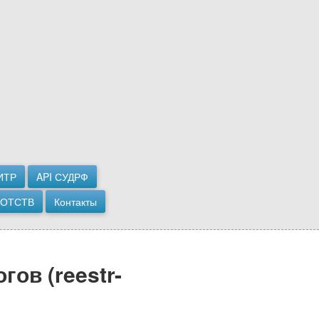
ИТР
API СУДРФ
РОТСТВ
Контакты
ов (reestr-