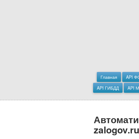
Главная
API Ф
API ГИБДД
API 
Автоматиз
zalogov.r