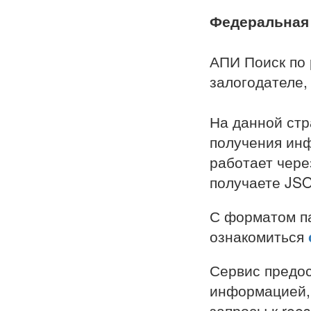
Федеральная 
АПИ Поиск по
залогодателе,
На данной стр
получения ин
работает через
получаете JS
С форматом па
ознакомиться
Сервис предос
информацией, 
запросы к reest