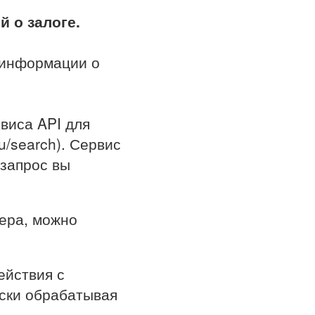
 о залоге.
 информации о
виса API для
ru/search). Сервис
 запрос вы
ера, можно
ействия с
ски обрабатывая