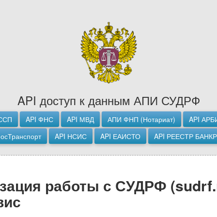
API доступ к данным АПИ СУДРФ
ССП
API ФНС
API МВД
АПИ ФНП (Нотариат)
API АРБ
МосТранспорт
API НСИС
API ЕАИСТО
API РЕЕСТР БАНК
ация работы с СУДРФ (sudrf.r
вис