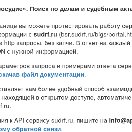
осудие». Поиск по делам и судебным ак
анице вы можете протестировать работу сер
формации с
sudrf.ru
(bsr.sudrf.ru/bigs/portal.
 http запросы, без капчи. В ответ на каждый
ON с нужной информацией.
раметров запроса и примерами ответа серв
скачав файл документации
.
тавляет вам более удобный способ взаимод
находящей в открытом доступе, автоматиче
.ru.
ия к API сервису sudrf.ru, пишите на
in
fo@ap
му обратной связи
.