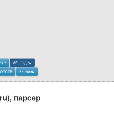
ИТР
API СУДРФ
РОТСТВ
Контакты
u), парсер