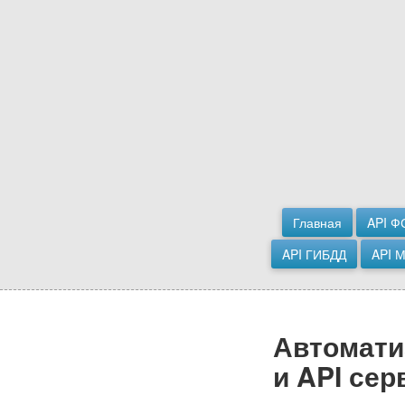
Главная
API Ф
API ГИБДД
API 
Автоматиз
и API сер