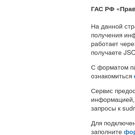
ГАС РФ «Прав
На данной стр
получения ин
работает через
получаете JS
С форматом па
ознакомиться
Сервис предос
информацией, 
запросы к sudrf
Для подключен
заполните
фор