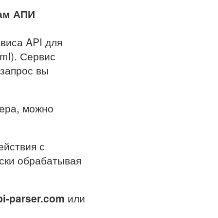
там АПИ
виса API для
html). Сервис
 запрос вы
ера, можно
ействия с
ски обрабатывая
i-par
ser.c
om
или